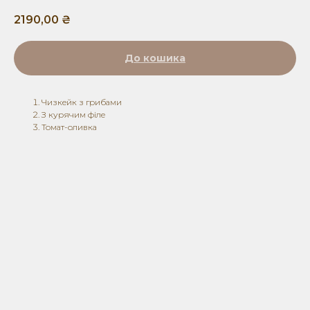
2190,00
₴
До кошика
Чизкейк з грибами
З курячим філе
Томат-оливка