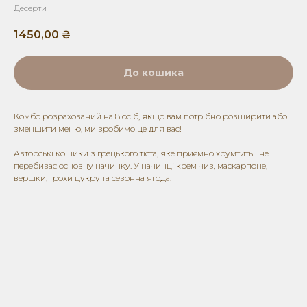
Десерти
1450,00
₴
До кошика
Комбо розрахований на 8 осіб, якщо вам потрібно розширити або
зменшити меню, ми зробимо це для вас!
Авторські кошики з грецького тіста, яке приємно хрумтить і не
перебиває основну начинку. У начинці крем чиз, маскарпоне,
вершки, трохи цукру та сезонна ягода.