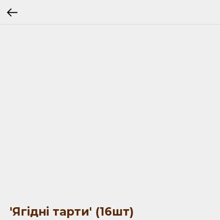
'Ягідні тарти' (16шт)