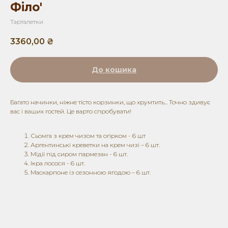
Філо'
Тарталетки
3360,00
₴
До кошика
Багато начинки, ніжне тісто корзинки, що хрумтить... Точно здивує
вас і ваших гостей. Це варто спробувати!
Сьомга з крем чизом та огірком - 6 шт
Аргентинські креветки на крем чизі – 6 шт.
Мідії під сиром пармезан - 6 шт.
Ікра лосося - 6 шт.
Маскарпоне із сезонною ягодою – 6 шт.