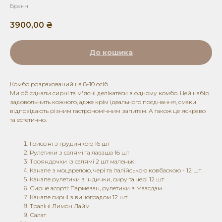
Бранчі
3900,00
₴
До кошика
Комбо розрахований на 8-10 осіб
Ми об'єднали сирні та м'ясні делікатеси в одному комбо. Цей набір
задовольнить кожного, адже крім ідеального поєднання, смаки
відповідають різним гастрономічним запитам. А також це яскраво
та естетично.
Гриссіні з грудинкою 16 шт
Рулетики з салямі та лаваша 16 шт
Трояндочки із салямі 2 шт маленькі
Канапе з моцарелою, чері та італійською ковбаскою - 12 шт.
Канапе рулетики з індички, сиру та чері 12 шт
Сирне асорті: Пармезан, рулетики з Маасдам
Канапе сирні з виноградом 12 шт.
Траліні Лимон Лайм
Салат