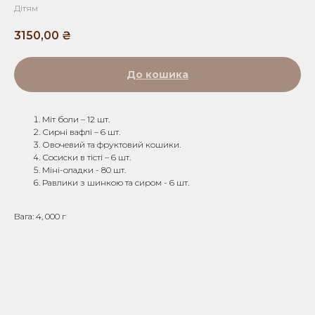
Дітям
3150,00
₴
До кошика
Міт боли – 12 шт.
Сирні вафлі – 6 шт.
Овочевий та фруктовий кошики.
Сосиски в тісті – 6 шт.
Міні-оладки - 80 шт.
Равлики з шинкою та сиром - 6 шт.
Вага: 4, 000 г