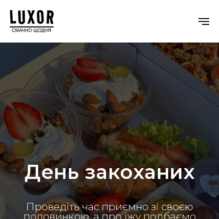
День закоханих
Проведіть час приємно зі своєю
половинкою, а про їжу подбаємо